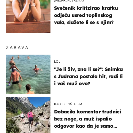
(NE)PRIMJERENA?
Svećenik kritizirao kratku
odjeću usred toplinskog
vala, slažete li se s njim?
ZABAVA
LOL
"Je li živ, zna li se?": Snimka
s Jadrana postala hit, radi li
i vaš muž ovo?
KAO IZ PIŠTOLJA
Dobacila komentar trudnici
bez noge, a muž ispalio
odgovor kao da je samo
čekao…