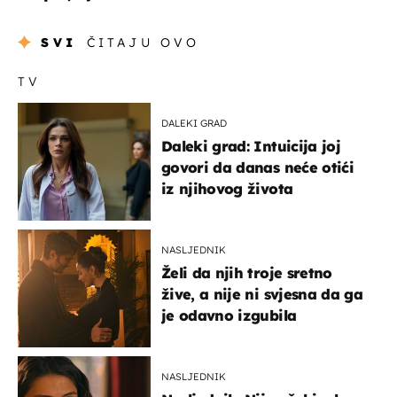
SVI
ČITAJU OVO
TV
DALEKI GRAD
Daleki grad: Intuicija joj
govori da danas neće otići
iz njihovog života
NASLJEDNIK
Želi da njih troje sretno
žive, a nije ni svjesna da ga
je odavno izgubila
NASLJEDNIK