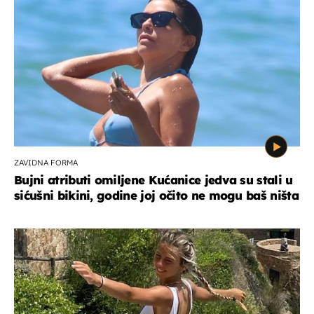
ZAVIDNA FORMA
Bujni atributi omiljene Kućanice jedva su stali u
sićušni bikini, godine joj očito ne mogu baš ništa