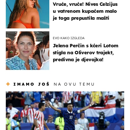
Vruće, vruće! Nives Celzijus
u vatrenom kupaćem malo
je toga prepustila mašti
EVO KAKO IZGLEDA
Jelena Perčin s kćeri Lotom
stigla na Oliverov trajekt,
predivna je djevojka!
IMAMO JOŠ
NA OVU TEMU
svjetsko prvenstvo 2026