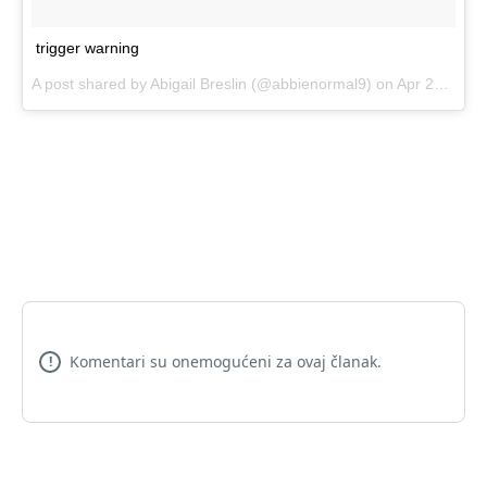
trigger warning
A post shared by Abigail Breslin (@abbienormal9) on
Apr 22, 2017 at 6:02pm PDT
Komentari su onemogućeni za ovaj članak.
!