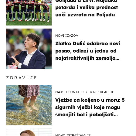
petarda i velika prednost
uoči uzvrata na Poljudu
NOVI IZAZOV
Zlatko Dalić odabrao novi
posao, odlazi u jednu od
najatraktivnijih zemalja
svijeta
ZDRAVLJE
NAJSIGURNIJI OBLIK REKREACIJE
Vježbe za koljeno u moru: 5
sigurnih vježbi koje mogu
smanjiti bol i poboljšati
pokretljivost
NOVO ISTRAŽIVANJE