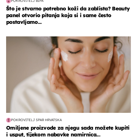
POKROVITELJ BIPA
Što je stvarno potrebno koži da zablista? Beauty
panel otvorio pitanja koja si i same često
postavljamo...
moda & ljepota
POKROVITELJ SPAR HRVATSKA
Omiljene proizvode za njegu sada možete kupiti
i usput, tijekom nabavke namirnica...