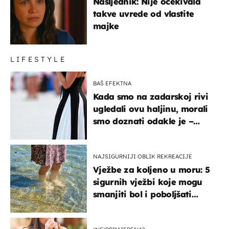
Nasljednik: Nije očekivala
takve uvrede od vlastite
majke
LIFESTYLE
BAŠ EFEKTNA
Kada smo na zadarskoj rivi
ugledali ovu haljinu, morali
smo doznati odakle je –
košta samo 18 eura
NAJSIGURNIJI OBLIK REKREACIJE
Vježbe za koljeno u moru: 5
sigurnih vježbi koje mogu
smanjiti bol i poboljšati
pokretljivost