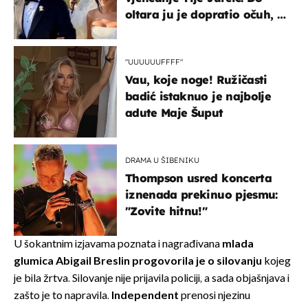
oltara ju je dopratio očuh, a
slavilo se uz Olivera i Rozgu
"UUUUUUFFFF"
Vau, koje noge! Ružičasti
badić istaknuo je najbolje
adute Maje Šuput
DRAMA U ŠIBENIKU
Thompson usred koncerta
iznenada prekinuo pjesmu:
"Zovite hitnu!"
U šokantnim izjavama poznata i nagrađivana
mlada
glumica Abigail Breslin
progovorila je o silovanju
kojeg
je bila žrtva. Silovanje nije prijavila policiji, a sada objašnjava i
zašto je to napravila.
Independent
prenosi njezinu