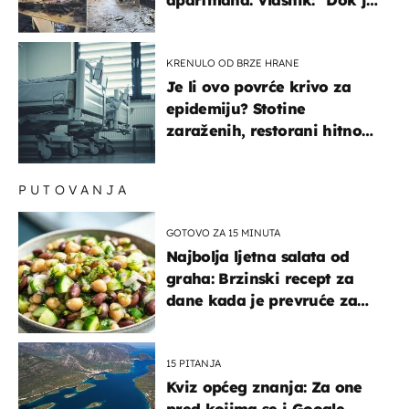
gorjelo, smijali su se, pili i
pokazivali mi srednji prst"
KRENULO OD BRZE HRANE
Je li ovo povrće krivo za
epidemiju? Stotine
zaraženih, restorani hitno
povukli proizvod
PUTOVANJA
GOTOVO ZA 15 MINUTA
Najbolja ljetna salata od
graha: Brzinski recept za
dane kada je prevruće za
kuhanje
15 PITANJA
Kviz općeg znanja: Za one
pred kojima se i Google