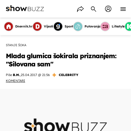
Dnevnik.hr
Vijesti
Sport
Putovanja
Lifestyle
STANJE ŠOKA
Mlada glumica šokirala priznanjem:
"Silovana sam"
Piše
B.M.
,
25.04.2017 @ 21:56
CELEBRITY
KOMENTARI
OMOGUĆI OBAVIJESTI