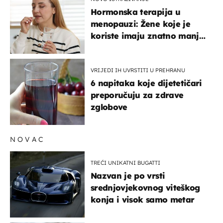
Hormonska terapija u
menopauzi: Žene koje je
koriste imaju znatno manji
rizik od ovoga
VRIJEDI IH UVRSTITI U PREHRANU
6 napitaka koje dijetetičari
preporučuju za zdrave
zglobove
NOVAC
TREĆI UNIKATNI BUGATTI
Nazvan je po vrsti
srednjovjekovnog viteškog
konja i visok samo metar