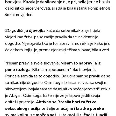
ispovijest. Kazala je da
silovanje nije prijavila jer se
bojala
da joj nitko neće vjerovati, ali i da je bila u stanju kompletnog
šoka i nevjerice.
21-godišnja djevojka
kaže da sebe nikako nije htjela
vidjeti kao žrtvu pa se radije pravila da se incident nije
dogodio. Nije izjavila tko je to napravila, no rekla je kako je s
čovjekom koji ju je, prema njenim riječima silovao, bila u vezi.
"Nisam prijavila svoje silovanje
. Nisam to napravila iz
puno razloga
. Bila sam u potpunom šoku i nevjerici.
Poricala sam da se to dogodilo. Odlučila sam se praviti da se
to nikad nije dogodilo. Osim toga, bila sam u vezi sa svojim
silovateljem, bojala sam se da mi nitko neće vjerovati", rekla
je Abigail. Osim toga, kaže, nije željela povrijediti svoju
obitelj i prijatelje.
Aktivno se Breslin bori za žrtve
seksualnog nasilja te šalje značajne i kratke poruke
svima koji su se možda našli u takvoj ili sličnoj situaciji.