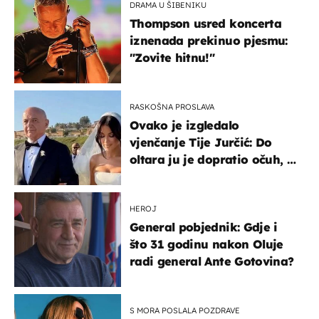
DRAMA U ŠIBENIKU
Thompson usred koncerta
iznenada prekinuo pjesmu:
"Zovite hitnu!"
RASKOŠNA PROSLAVA
Ovako je izgledalo
vjenčanje Tije Jurčić: Do
oltara ju je dopratio očuh, a
slavilo se uz Olivera i Rozgu
HEROJ
General pobjednik: Gdje i
što 31 godinu nakon Oluje
radi general Ante Gotovina?
S MORA POSLALA POZDRAVE