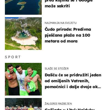
može sakriti
NAJMANJA NA SVIJETU
Čudo prirode: Predivna
pješčana plaža na 100
metara od mora
SPORT
SLAŽE SE STOŽER
Daliću će se pridružiti jedan
od omiljenih Vatrenih,
pomoćnici i dalje dvoje oko
ponude
ŽALGIRIS RAZBIJEN
Golijada u Litvi: Hajduku