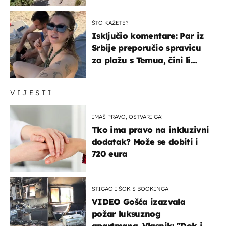
ŠTO KAŽETE?
Isključio komentare: Par iz
Srbije preporučio spravicu
za plažu s Temua, čini li
vam se ovo sigurnim?
VIJESTI
IMAŠ PRAVO, OSTVARI GA!
Tko ima pravo na inkluzivni
dodatak? Može se dobiti i
720 eura
STIGAO I ŠOK S BOOKINGA
VIDEO Gošća izazvala
požar luksuznog
apartmana. Vlasnik: "Dok je